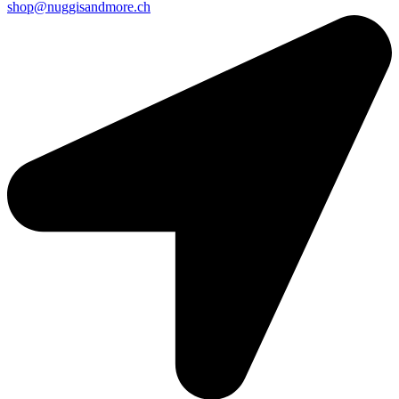
shop@nuggisandmore.ch