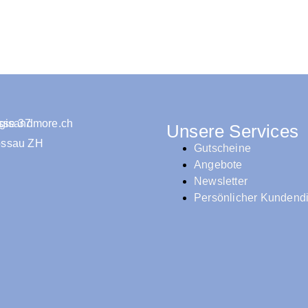
isandmore.ch
sse 37
Unsere Services
ossau ZH
Gutscheine
Angebote
Newsletter
Persönlicher Kundend