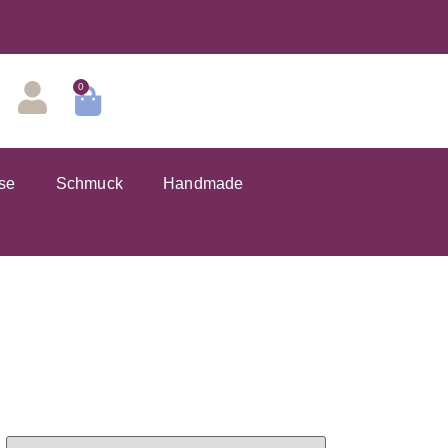
0
se
Schmuck
Handmade