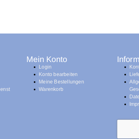
Mein Konto
Infor
Login
Kon
Konto bearbeiten
Lie
Meine Bestellungen
All
ienst
Warenkorb
Ges
Dat
Imp