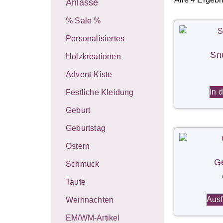
Anlässe
% Sale %
Personalisiertes
Sn
Holzkreationen
Advent-Kiste
In 
Festliche Kleidung
Geburt
Geburtstag
Ostern
Ge
Schmuck
Taufe
Ausf
Weihnachten
EM/WM-Artikel