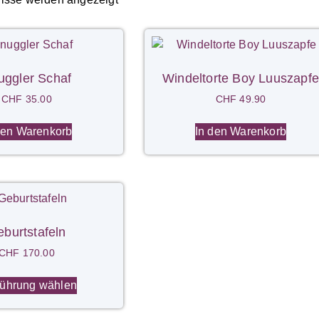
uggler Schaf
Windeltorte Boy Luuszapfe
CHF
35.00
CHF
49.90
den Warenkorb
In den Warenkorb
burtstafeln
CHF
170.00
ührung wählen