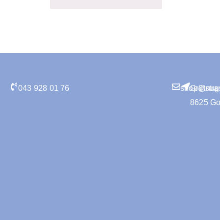
043 928 01 76
shop@nugg
Grütstra
8625 G