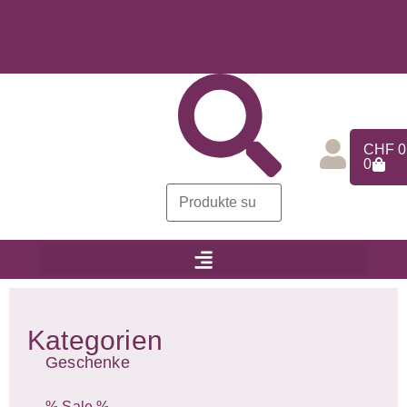
CHF
0
0
Kategorien
Geschenke
% Sale %