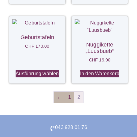
Geburtstafeln
Nuggikette
CHF
170.00
„Luusbueb“
CHF
19.90
Ausführung wählen
In den Warenkorb
←
1
2
043 928 01 76