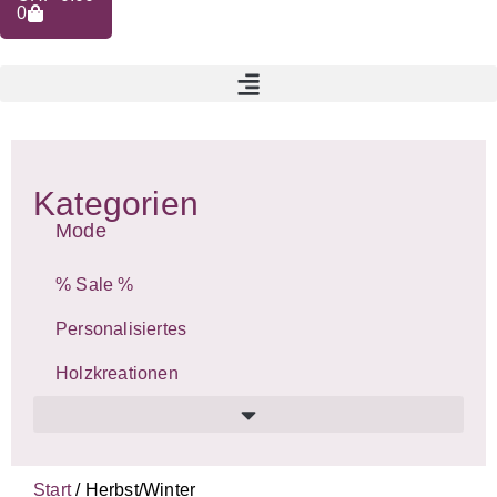
0
Kategorien
Mode
% Sale %
Personalisiertes
Holzkreationen
Alpenglück, Bergliebe, Alpenrocker, Gipfelkraxler
Start
/ Herbst/Winter