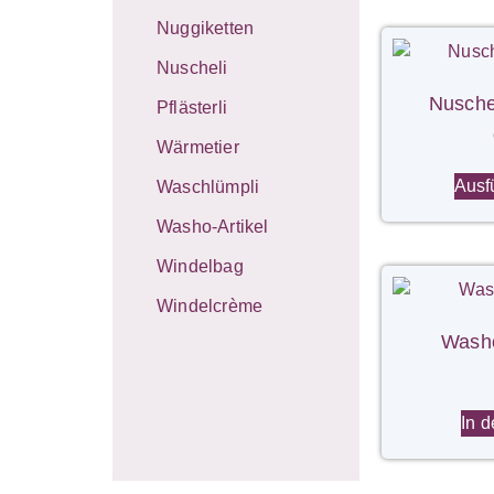
Nuggiketten
Nuscheli
Nusche
Pflästerli
Wärmetier
Ausf
Waschlümpli
Washo-Artikel
Windelbag
Windelcrème
Washo
In 