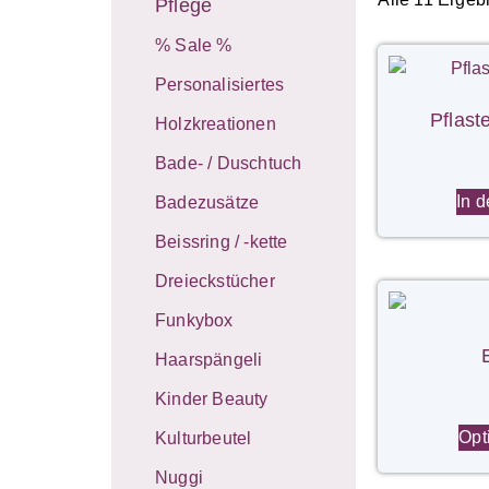
Pflege
% Sale %
Personalisiertes
Pflast
Holzkreationen
Bade- / Duschtuch
In 
Badezusätze
Beissring / -kette
Dreieckstücher
Funkybox
Haarspängeli
Kinder Beauty
Opt
Kulturbeutel
Nuggi