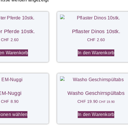
er Pferde 10stk.
Pflaster Dinos 10stk.
CHF
2.60
CHF
2.60
den Warenkorb
In den Warenkorb
EM-Nuggi
Washo Geschirrspültabs
CHF
8.90
CHF
19.90
CHF
19.90
ionen wählen
In den Warenkorb