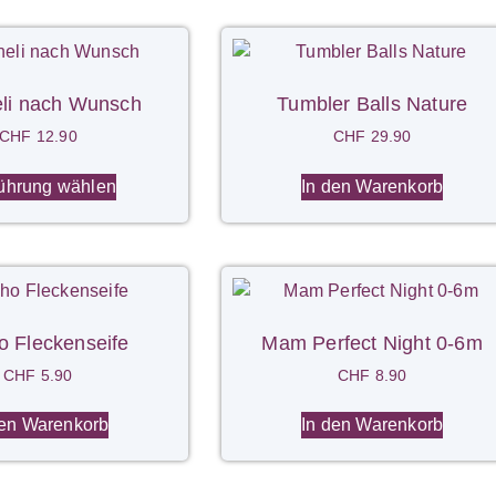
li nach Wunsch
Tumbler Balls Nature
CHF
12.90
CHF
29.90
ührung wählen
In den Warenkorb
 Fleckenseife
Mam Perfect Night 0-6m
CHF
5.90
CHF
8.90
den Warenkorb
In den Warenkorb