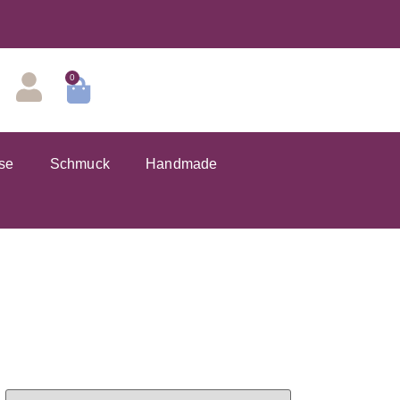
0
se
Schmuck
Handmade