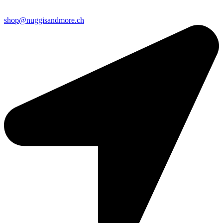
shop@nuggisandmore.ch