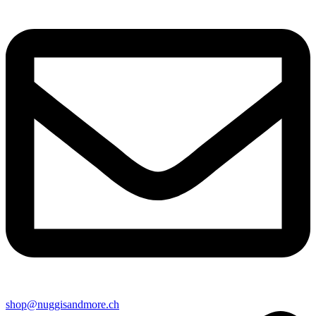
shop@nuggisandmore.ch