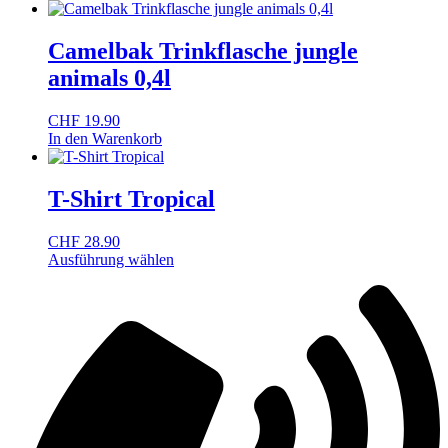
Camelbak Trinkflasche jungle
animals 0,4l
CHF
19.90
In den Warenkorb
T-Shirt Tropical
CHF
28.90
Ausführung wählen
Dieses
Produkt
weist
mehrere
Varianten
auf.
Die
Optionen
können
auf