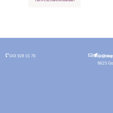
043 928 01 76
shop@nugg
Grütstra
8625 G