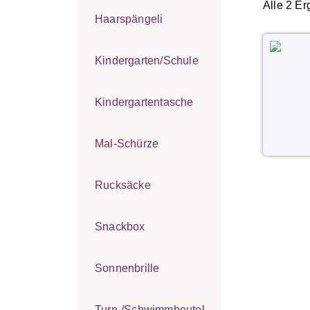
Alle 2 E
Haarspängeli
Kindergarten/Schule
Kindergartentasche
Mal-Schürze
Rucksäcke
Snackbox
Sonnenbrille
Turn-/Schwimmbeutel