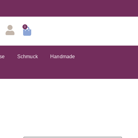
0
se
Schmuck
Handmade