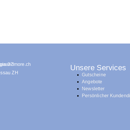
isandmore.ch
sse 37
Unsere Services
ossau ZH
Gutscheine
Angebote
Newsletter
Persönlicher Kundend