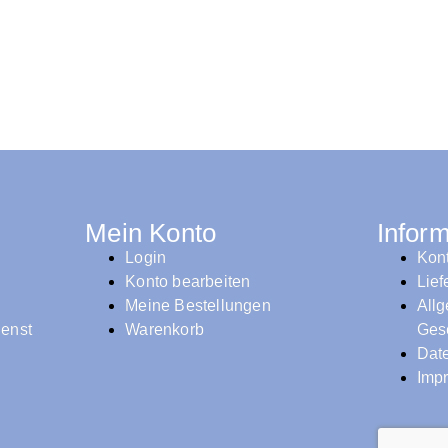
Mein Konto
Infor
Login
Kon
Konto bearbeiten
Lie
Meine Bestellungen
All
ienst
Warenkorb
Ges
Dat
Imp