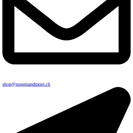
shop@nuggisandmore.ch