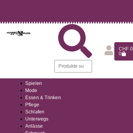
CHF
0
0
Spielen
Mode
Essen & Trinken
Pflege
Schlafen
Unterwegs
Anlässe