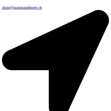
shop@nuggisandmore.ch