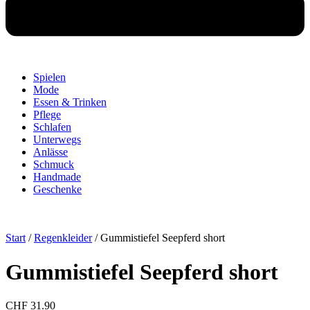
Spielen
Mode
Essen & Trinken
Pflege
Schlafen
Unterwegs
Anlässe
Schmuck
Handmade
Geschenke
Start
/
Regenkleider
/ Gummistiefel Seepferd short
Gummistiefel Seepferd short
CHF
31.90