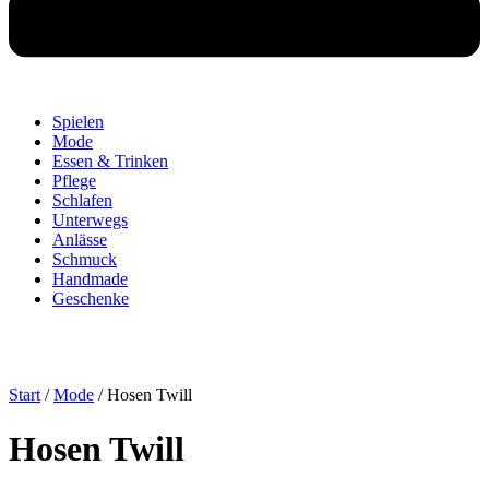
Spielen
Mode
Essen & Trinken
Pflege
Schlafen
Unterwegs
Anlässe
Schmuck
Handmade
Geschenke
Start
/
Mode
/ Hosen Twill
Hosen Twill