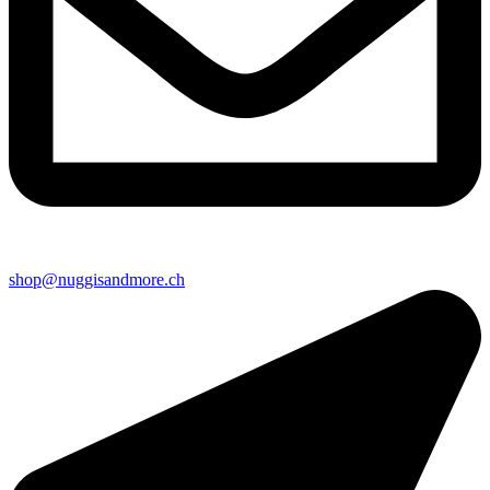
shop@nuggisandmore.ch