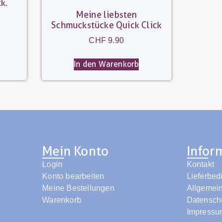
k.
Meine liebsten
Schmuckstücke Quick Click
CHF
9.90
In den Warenkorb
Mein Konto
Infor
Login
Kontakt
Konto bearbeiten
Lieferbe
Meine Bestellungen
Allgemei
Warenkorb
Datensch
Impressu