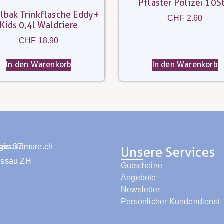
Pflaster Polizei 10St
lbak Trinkflasche Eddy+
CHF
2.60
Kids 0,4l Waldtiere
CHF
18.90
In den Warenkorb
In den Warenkorb
isandmore.ch
sse 37
Unsere Services
ossau ZH
Gutscheine
Angebote
Newsletter
Persönlicher Kundendienst