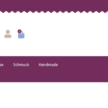
0
se
Schmuck
Handmade