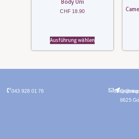
Body Uni
Came
CHF
18.90
Ausführung wählen
043 928 01 76
shop@nugg
Grütstra
8625 G