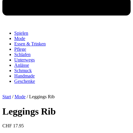
Spielen
Mode
Essen & Trinken
Pflege
Schlafen
Unterwegs
Anlässe
Schmuck
Handmade
Geschenke
Start
/
Mode
/ Leggings Rib
Leggings Rib
CHF
17.95