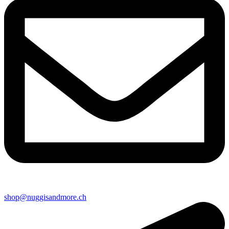
shop@nuggisandmore.ch