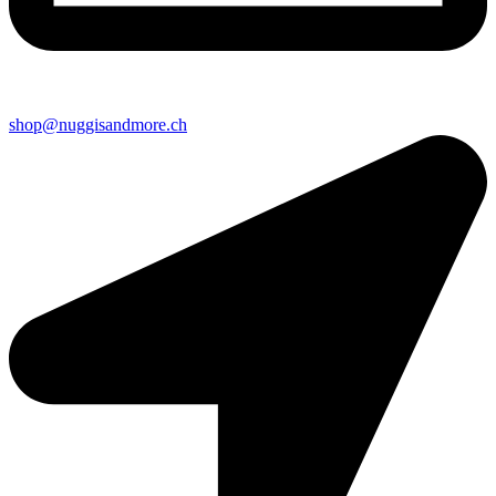
shop@nuggisandmore.ch