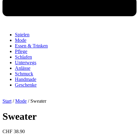
Spielen
Mode
Essen & Trinken
Pflege
Schlafen
Unterwegs
Anlässe
Schmuck
Handmade
Geschenke
Start
/
Mode
/ Sweater
Sweater
CHF
38.90