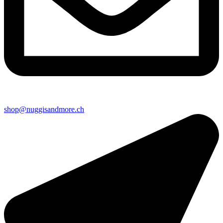
shop@nuggisandmore.ch