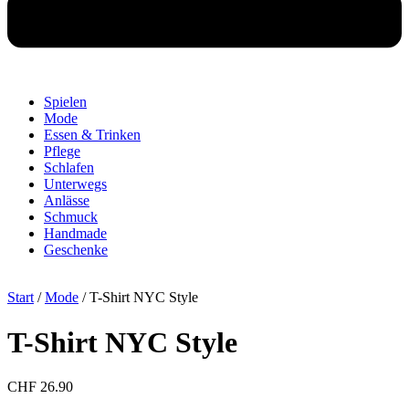
Spielen
Mode
Essen & Trinken
Pflege
Schlafen
Unterwegs
Anlässe
Schmuck
Handmade
Geschenke
Start
/
Mode
/ T-Shirt NYC Style
T-Shirt NYC Style
CHF
26.90