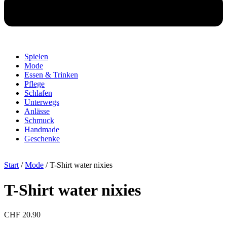
Spielen
Mode
Essen & Trinken
Pflege
Schlafen
Unterwegs
Anlässe
Schmuck
Handmade
Geschenke
Start
/
Mode
/ T-Shirt water nixies
T-Shirt water nixies
CHF
20.90