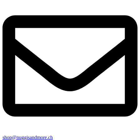
shop@nuggisandmore.ch