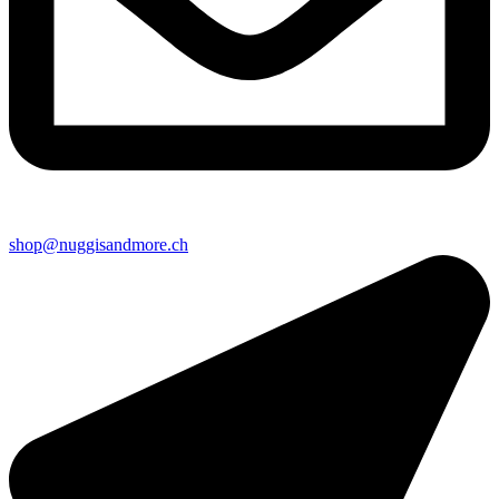
shop@nuggisandmore.ch