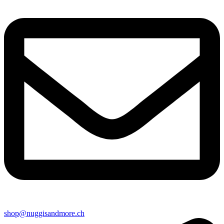
shop@nuggisandmore.ch