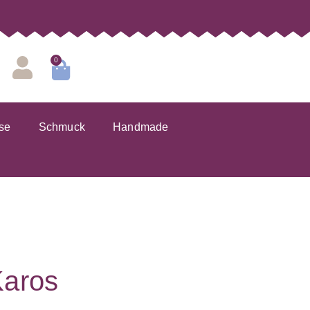
0
se
Schmuck
Handmade
Karos