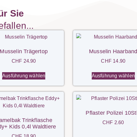
r Sie
allen...
Musselin Trägertop
Musselin Haarban
CHF
24.90
CHF
14.90
Ausführung wählen
Ausführung wählen
Pflaster Polizei 10St
amelbak Trinkflasche
CHF
2.60
y+ Kids 0,4l Waldtiere
CHF
18.90