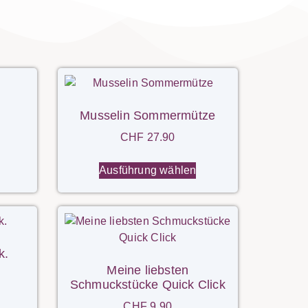
d
Musselin Sommermütze
CHF
27.90
Ausführung wählen
k.
Meine liebsten
Schmuckstücke Quick Click
CHF
9.90