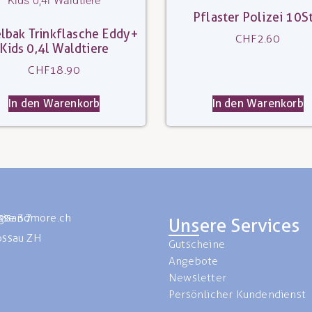
Pflaster Polizei 10St
lbak Trinkflasche Eddy+
CHF
2.60
Kids 0,4l Waldtiere
CHF
18.90
In den Warenkorb
In den Warenkorb
isandmore.ch
asse 37
Unsere Services
ssau ZH
Gutscheine
Angebote
Newsletter
Persönlicher Kundendienst