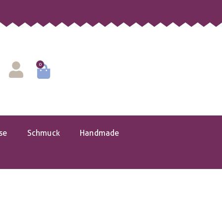
0
se
Schmuck
Handmade