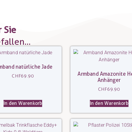
 Sie
allen...
mband natürliche Jade
Armband Amazonite H
CHF
69.90
Anhänger
CHF
69.90
In den Warenkorb
In den Warenkorb