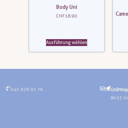
Body Uni
Came
CHF
18.90
Ausführung wählen
043 928 01 76
shop@nugg
Grütstr
8625 Go