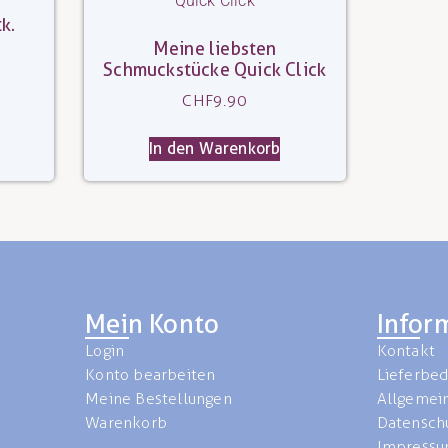
k.
Meine liebsten
Schmuckstücke Quick Click
CHF
9.90
In den Warenkorb
Mein Konto
Infor
Login
Kontakt
Konto bearbeiten
Lieferbe
Meine Bestellungen
Allgemei
Warenkorb
Datensch
Impress